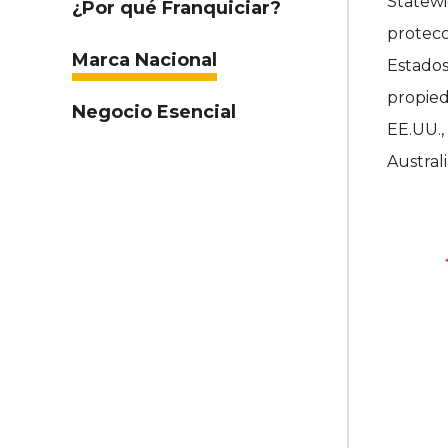
Statewi
¿Por qué Franquiciar?
protecc
Marca Nacional
Estados
propied
Negocio Esencial
EE.UU.,
Austral