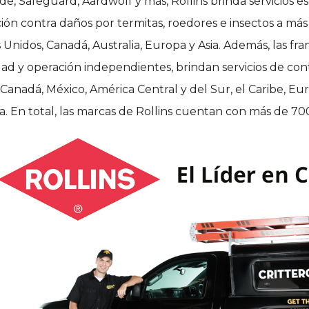
de, Safeguard, Aardwolf y más, Rollins brinda servicios e
ión contra daños por termitas, roedores e insectos a más 
 Unidos, Canadá, Australia, Europa y Asia. Además, las fran
ad y operación independientes, brindan servicios de contr
 Canadá, México, América Central y del Sur, el Caribe, Euro
ia. En total, las marcas de Rollins cuentan con más de 700 